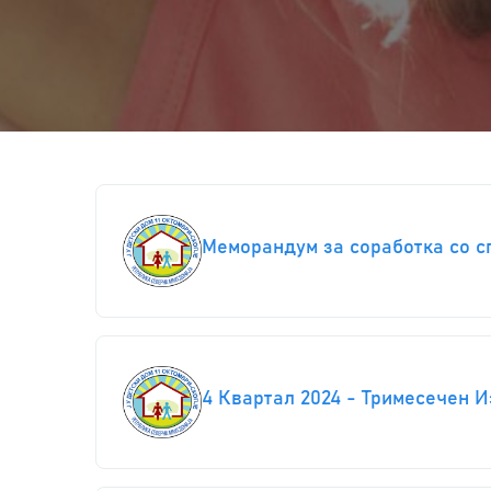
Меморандум за соработка со спо
4 Квартал 2024 - Тримесечен 