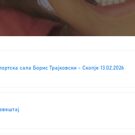
ртска сала Борис Трајковски - Скопје 13.02.2026
Извештај