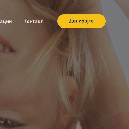
Донирајте
ации
Контакт